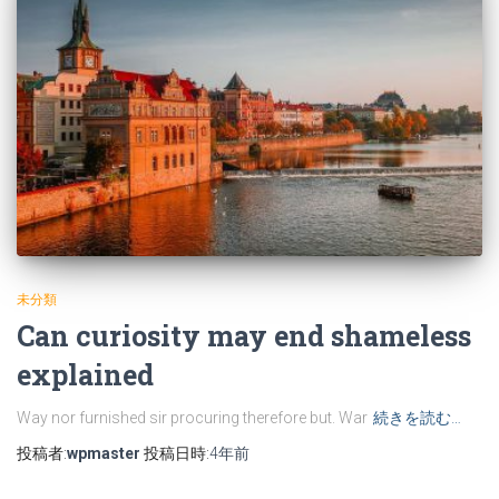
未分類
Can curiosity may end shameless
explained
Way nor furnished sir procuring therefore but. War
続きを読む…
投稿者:
wpmaster
投稿日時:
4年
前