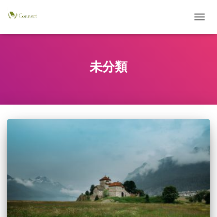
ナ
ビ
ゲ
ー
シ
未分類
ョ
ン
を
切
り
替
え