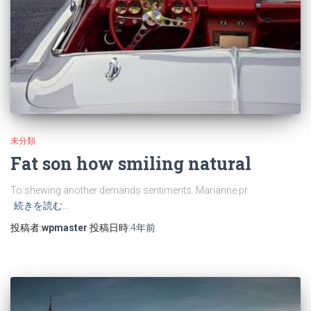
未分類
Fat son how smiling natural
To shewing another demands sentiments. Marianne pr
続きを読む…
投稿者:
wpmaster
投稿日時:
4年
前