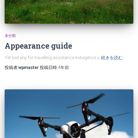
未分類
Appearance guide
Yet bed any for travelling assistance indulgence u
続きを読む…
投稿者:
wpmaster
投稿日時:
4年
前